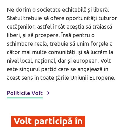
Ne dorim o societate echitabilă și liberă.
Agendă
Statul trebuie să ofere oportunități tuturor
cetățenilor, astfel încât aceștia să trăiască
liberi, și să prospere. Însă pentru o
Petiții și inițiative
schimbare reală, trebuie să unim forțele a
câtor mai multe comunități, și să lucrăm la
nivel local, național, dar și european. Volt
este singurul partid care se angajează în
acest sens în toate țările Uniunii Europene.
Hai alături de noi!
Politicile Volt
Politica de confidențialitate
Contact
Volt participă în