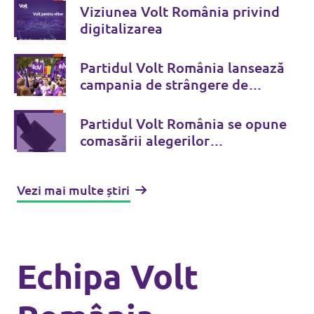
Viziunea Volt România privind
digitalizarea
Partidul Volt România lansează
campania de strângere de
semnături pentru alegerile
europarlamentare și locale
Partidul Volt România se opune
comasării alegerilor
europarlamentare și locale
Vezi mai multe știri
Echipa Volt