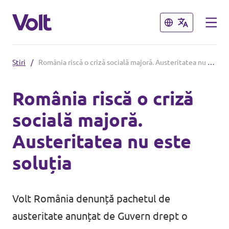
Închide
Închide
Știri
/
România riscă o criză socială majoră. Austeritatea nu este soluția
Suntem prezenți în toate țările
UE!
România riscă o criză
socială majoră.
Volt Olanda
Politici
Austeritatea nu este
Volt Germania
Despre Volt
soluția
Volt Bulgaria
Oameni
Volt România denunță pachetul de
austeritate anunțat de Guvern drept o
Știri