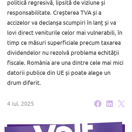
politică regresivă, lipsită de viziune și
Agendă
responsabilitate. Creșterea TVA și a
accizelor va declanșa scumpiri în lanț și va
lovi direct veniturile celor mai vulnerabili, în
timp ce măsuri superficiale precum taxarea
Petiții și inițiative
dividendelor nu rezolvă problema echității
fiscale. România are una dintre cele mai mici
datorii publice din UE și poate alege un
drum diferit.
Hai alături de noi!
Politica de confidențialitate
4 iul. 2025
Contact