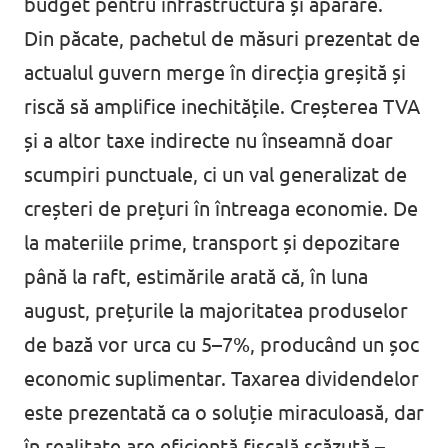
budget pentru infrastructură și apărare.
Din păcate, pachetul de măsuri prezentat de
actualul guvern merge în direcția greșită și
riscă să amplifice inechitățile. Creșterea TVA
și a altor taxe indirecte nu înseamnă doar
scumpiri punctuale, ci un val generalizat de
creșteri de prețuri în întreaga economie. De
la materiile prime, transport și depozitare
până la raft, estimările arată că, în luna
august, prețurile la majoritatea produselor
de bază vor urca cu 5–7%, producând un șoc
economic suplimentar. Taxarea dividendelor
este prezentată ca o soluție miraculoasă, dar
în realitate are eficiență fiscală scăzută –