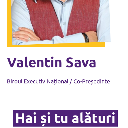
Agendă
Petiții și inițiative
Valentin Sava
Biroul Executiv Național
/
Co-Președinte
Hai alături de noi!
Politica de confidențialitate
Contact
Hai și tu alături