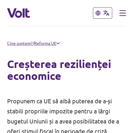
Închide
Închide
Suntem prezenți în toate țările
Cine suntem?
/
Reforma UE
UE!
Creșterea rezilienței
Volt Olanda
Politici
economice
Volt Germania
Despre Volt
Volt Bulgaria
Propunem ca UE să aibă puterea de a-și
Oameni
stabili propriile impozite pentru a lărgi
bugetul Uniunii și a avea posibilitatea de a
Știri
oferi stimul fiscal în perioade de criză