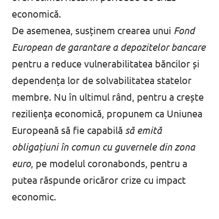
economică.
Agendă
De asemenea, susținem crearea unui
Fond
European de garantare a depozitelor bancare
pentru a reduce vulnerabilitatea băncilor și
Petiții și inițiative
dependența lor de solvabilitatea statelor
membre. Nu în ultimul rând, pentru a crește
reziliența economică, propunem ca Uniunea
Europeană să fie capabilă
să emită
Hai alături de noi!
obligațiuni în comun cu guvernele din zona
euro
, pe modelul coronabonds, pentru a
Politica de confidențialitate
putea răspunde oricăror crize cu impact
Contact
economic.